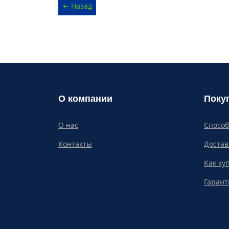
О компании
Поку
О нас
Спосо
Контакты
Достав
Как ку
Гарант