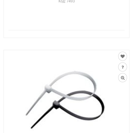
Код:
7493