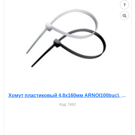
Хомут пластиковый 4,8х160мм ARNO(100buc), белые
Код:
7492