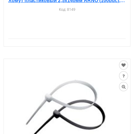
Хомут пластиковый 2,5х140мм ARNO (100buc), черные
Код:
8149