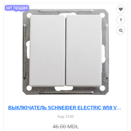
ВЫКЛЮЧАТЕЛЬ SCHNEIDER ELECTRIC W59 VS516-252-1-86 Б/РАМКИ - С/У, 2-КЛ. БЕЛЫЙ - 16А- IP20
Код:
3100
46.00 MDL