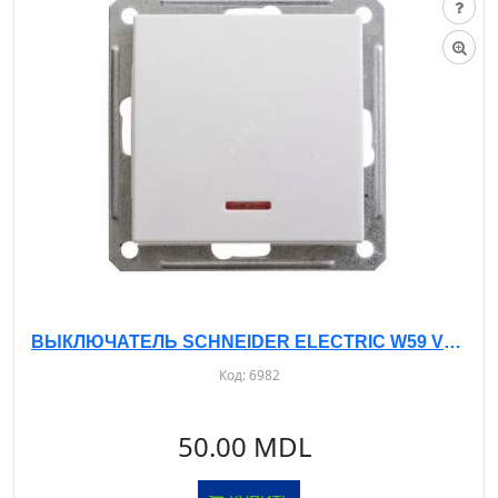
ВЫКЛЮЧАТЕЛЬ SCHNEIDER ELECTRIC W59 VS110-153-1-86 Б/РАМКИ, С ИНД. С/У, 1-КЛ. БЕЛЫЙ - 10А- IP20
Код:
6982
50.00 MDL