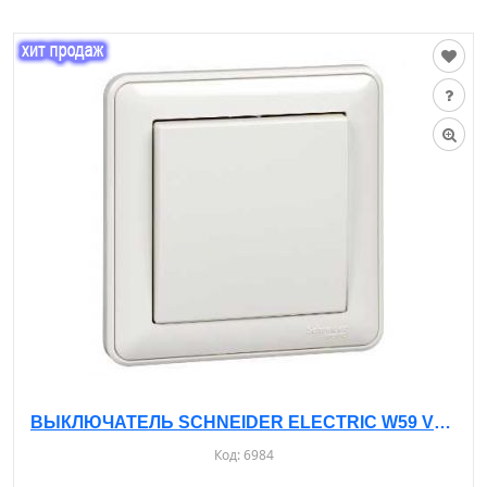
ВЫКЛЮЧАТЕЛЬ SCHNEIDER ELECTRIC W59 VS110-154-18 С РАМКОЙ, С/У, 1-КЛ. БЕЛЫЙ - 10А- IP20
Код:
6984