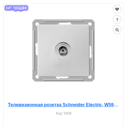
Телевизионная розетка Schneider Electric, W59 RTS-151-1-86, с/у, б/рамки, IP20, белая
Код:
5608