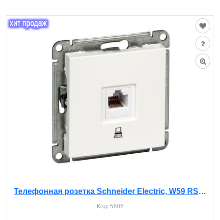
Телефонная розетка Schneider Electric, W59 RSI-152T-1-86 с/у, б/рамки, IP20, белая
Код:
5606