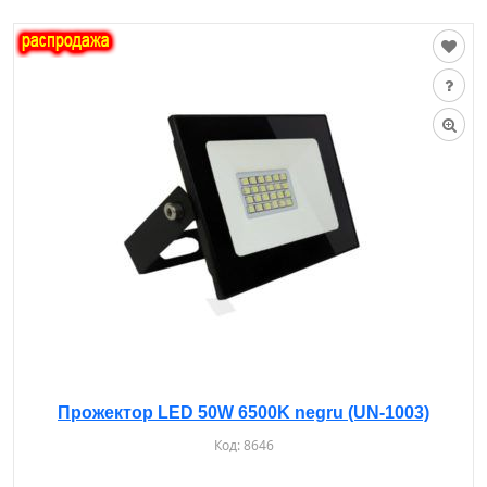
Прожектор LED 50W 6500K negru (UN-1003)
Код:
8646