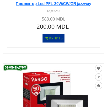
Прожектор Led PFL-30W/CW/GR jazzway
Код:
6283
583.00 MDL
200.00 MDL
КУПИТЬ