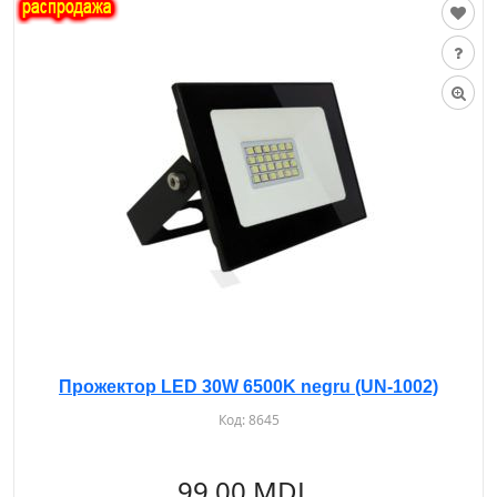
Прожектор LED 30W 6500K negru (UN-1002)
Код:
8645
99.00 MDL