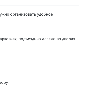
нужно организовать удобное
рковках, подъездных аллеях, во дворах
дору.