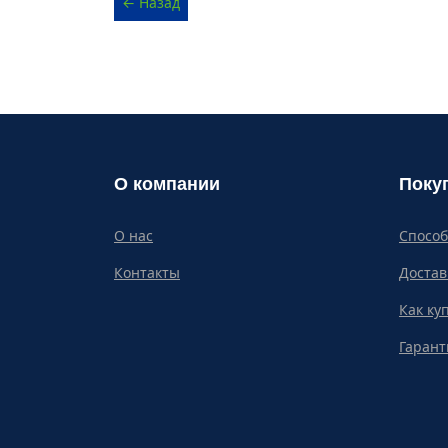
О компании
Поку
О нас
Спосо
Контакты
Достав
Как ку
Гарант