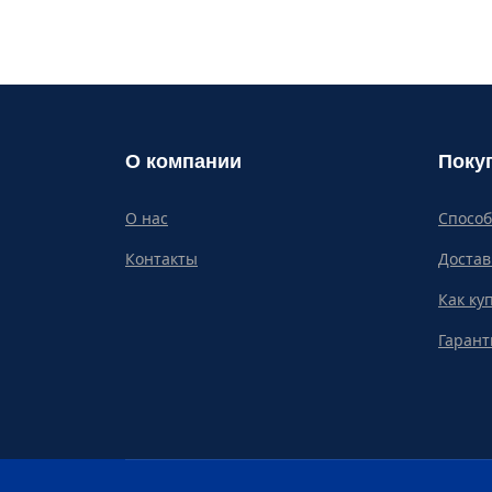
О компании
Поку
О нас
Спосо
Контакты
Достав
Как ку
Гарант