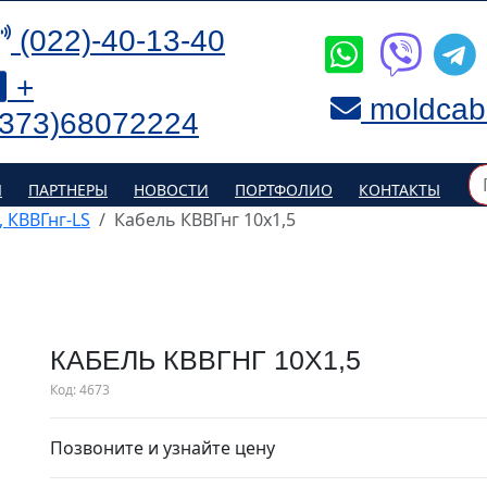
(022)-40-13-40
+
moldcab
(373)68072224
Я
ПАРТНЕРЫ
НОВОСТИ
ПОРТФОЛИО
КОНТАКТЫ
, КВВГнг-LS
Кабель КВВГнг 10х1,5
КАБЕЛЬ КВВГНГ 10Х1,5
Код:
4673
Позвоните и узнайте цену