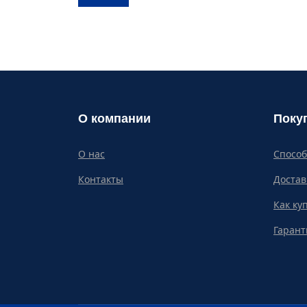
О компании
Поку
О нас
Спосо
Контакты
Достав
Как ку
Гарант