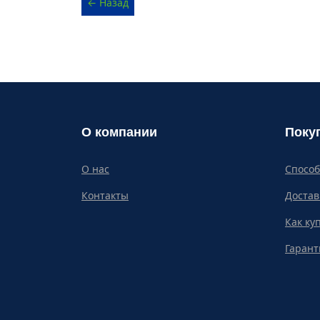
О компании
Поку
О нас
Спосо
Контакты
Достав
Как ку
Гарант