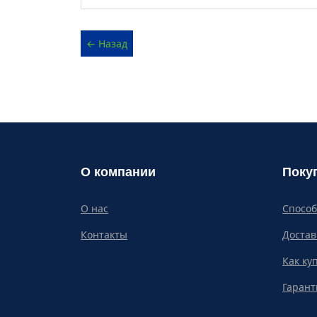
О компании
Поку
О нас
Спосо
Контакты
Достав
Как ку
Гарант