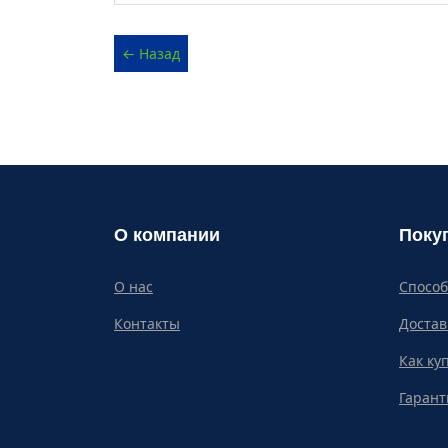
О компании
Поку
О нас
Спосо
Контакты
Достав
Как ку
Гарант