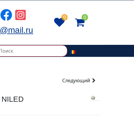
0
0
@mail.ru
Следующий
 NILED