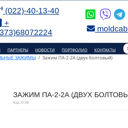
(022)-40-13-40
+
moldcab
(373)68072224
Я
ПАРТНЕРЫ
НОВОСТИ
ПОРТФОЛИО
КОНТАКТЫ
ЛЬНЫЕ ЗАЖИМЫ
Зажим ПA-2-2A (двух болтовый)
ЗАЖИМ ПA-2-2A (ДВУХ БОЛТОВ
Код:
4148