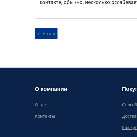
контакте, обычно, несколько ослабевает
О компании
Поку
О нас
Спосо
Контакты
Достав
Как ку