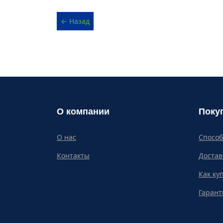
О компании
Поку
О нас
Спосо
Контакты
Достав
Как ку
Гарант