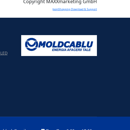
Copyright MAXXmarketing GmbH
JoomShopping Download & Support
LED