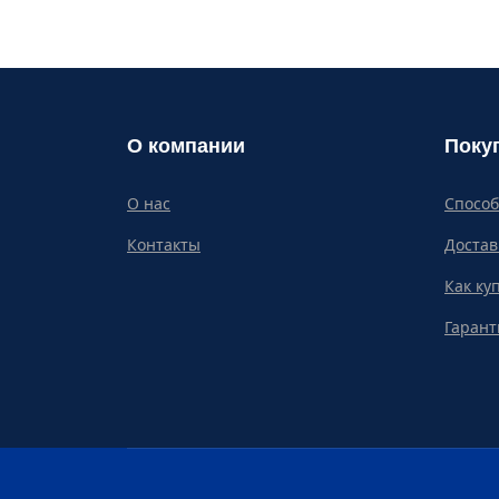
О компании
Поку
О нас
Спосо
Контакты
Достав
Как ку
Гарант