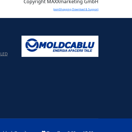
Copyright MAXXmarketing GmbH
JoomShopping Download & Support
LED