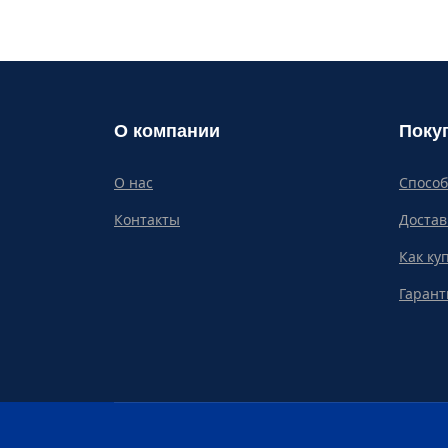
О компании
Поку
О нас
Спосо
Контакты
Достав
Как ку
Гарант