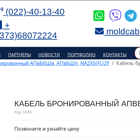
(022)-40-13-40
+
moldcab
(373)68072224
Я
ПАРТНЕРЫ
НОВОСТИ
ПОРТФОЛИО
КОНТАКТЫ
нированный АПвБбШв, АПвБШп, NA2XS(FL)2Y
Кабель б
КАБЕЛЬ БРОНИРОВАННЫЙ АПВ
Код:
6544
Позвоните и узнайте цену