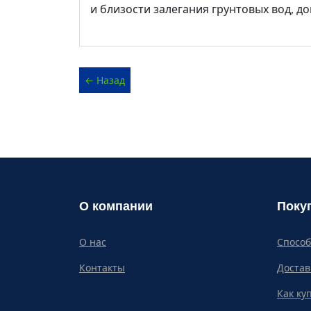
и близости залегания грунтовых вод, до
О компании
Поку
О нас
Спосо
Контакты
Достав
Как ку