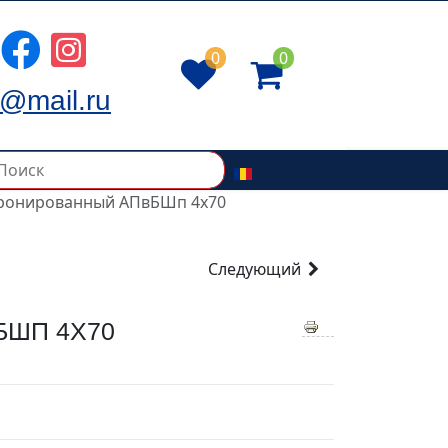
0
0
@mail.ru
ронированный АПвБШп 4x70
Следующий
БШП 4X70