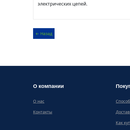
электрических цепей.
О компании
Поку
О нас
Спосо
Контакты
Достав
Как ку