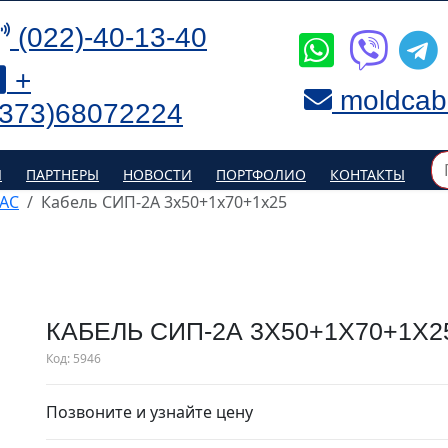
(022)-40-13-40
+
moldcab
(373)68072224
Я
ПАРТНЕРЫ
НОВОСТИ
ПОРТФОЛИО
КОНТАКТЫ
 АС
Кабель СИП-2А 3х50+1х70+1х25
КАБЕЛЬ СИП-2А 3Х50+1Х70+1Х2
Код:
5946
Позвоните и узнайте цену