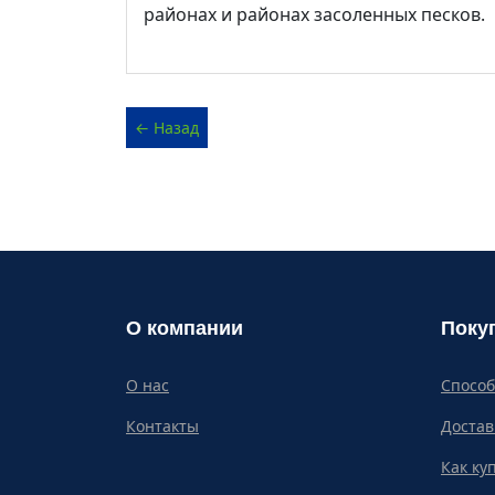
районах и районах засоленных песков.
О компании
Поку
О нас
Спосо
Контакты
Достав
Как ку