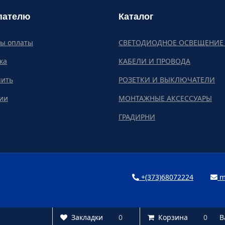
пателю
Каталог
бы оплаты
СВЕТОДИОДНОЕ ОСВЕЩЕНИЕ 
ка
КАБЕЛИ И ПРОВОДА
пить
РОЗЕТКИ И ВЫКЛЮЧАТЕЛИ
ии
МОНТАЖНЫЕ АКСЕССУАРЫ
ГРАДИРНИ
+(373)68072224
m
Закладки
Закладки
0
0
Корзина
Корзина
0
0
В
В