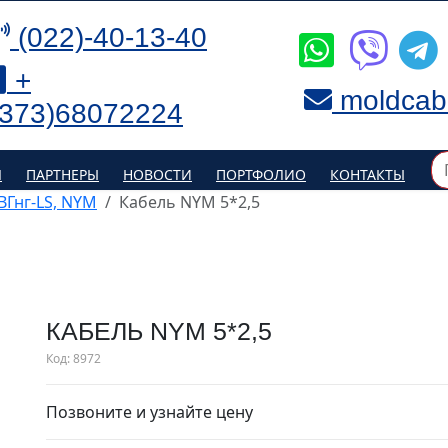
(022)-40-13-40
+
moldcab
(373)68072224
Я
ПАРТНЕРЫ
НОВОСТИ
ПОРТФОЛИО
КОНТАКТЫ
ВВГнг-LS, NYM
Кабель NYM 5*2,5
КАБЕЛЬ NYM 5*2,5
Код:
8972
Позвоните и узнайте цену