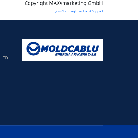
Copyright MAXXmarketing GmbH
JoomShopping Download & Support
LED