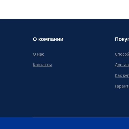
О компании
Поку
О нас
Спосо
Контакты
Достав
Как ку
Гарант