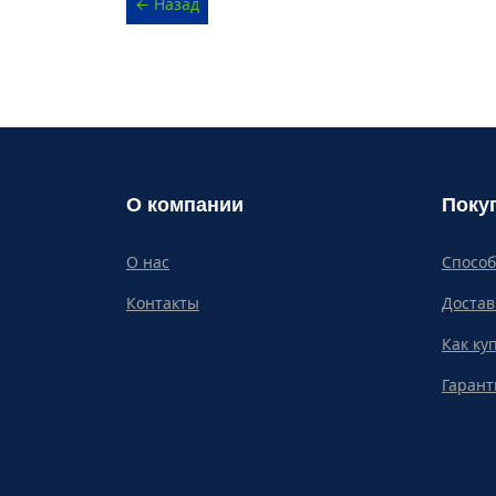
О компании
Поку
О нас
Спосо
Контакты
Достав
Как ку
Гарант