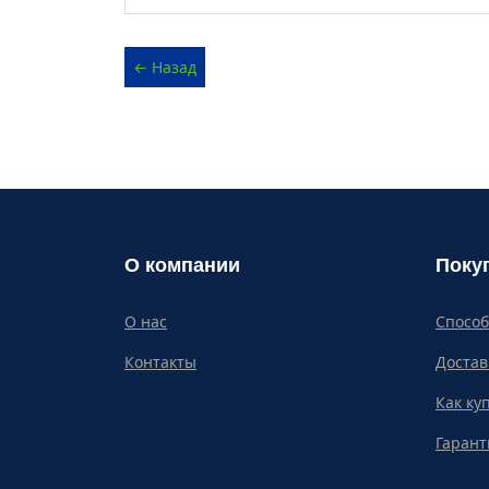
О компании
Поку
О нас
Спосо
Контакты
Достав
Как ку
Гарант