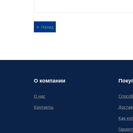
О компании
Поку
О нас
Спосо
Контакты
Достав
Как ку
Гарант