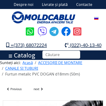
Despre noi
Livrate și plată
Contacte
+(373) 68072224
(022)-40-13-40
Catalog
Sunteți aici:
Acasă
ACCESORII DE MONTARE
CANALE SI TUBURI
Furtun metalic PVC DOGAN d18mm (50m)
Previous
next