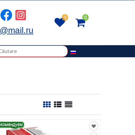
0
0
@mail.ru