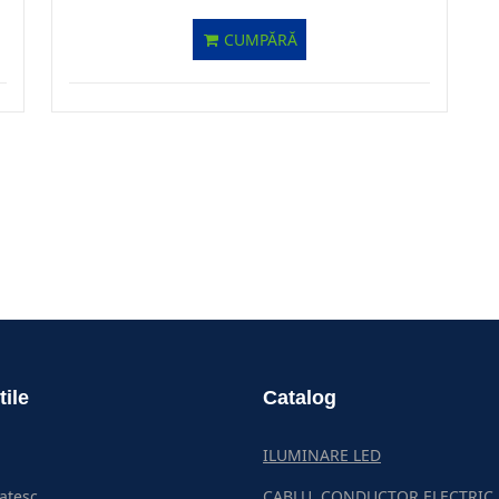
CUMPĂRĂ
tile
Catalog
ILUMINARE LED
atesc
CABLU, CONDUCTOR ELECTRIC