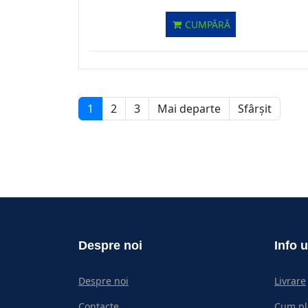
CUMPĂRĂ
1
2
3
Mai departe
Sfârșit
Despre noi
Info u
Despre noi
Livrare
Contacte
Cum pl