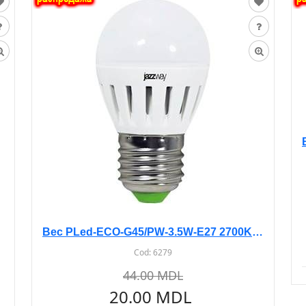
Bec PLed-ECO-G45/PW-3.5W-E27 2700K-jazzway
Cod:
6279
44.00 MDL
20.00 MDL