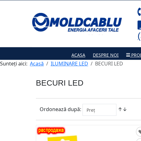
ACASA
DESPRE NOI
PRO
Sunteți aici:
Acasă
ILUMINARE LED
BECURI LED
BECURI LED
Ordonează după:
↑↓