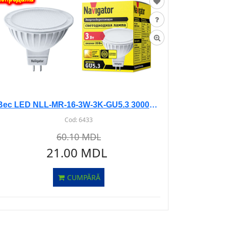
Bec LED NLL-MR-16-3W-3K-GU5.3 3000K Navigator
Cod:
6433
60.10 MDL
21.00 MDL
CUMPĂRĂ