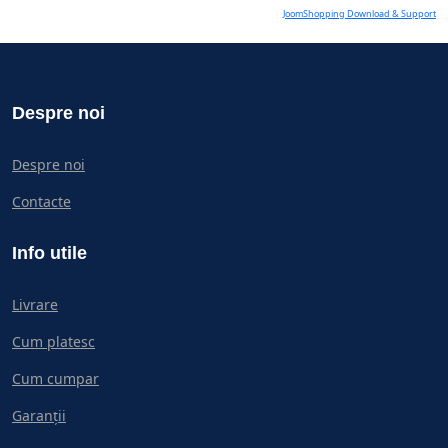
JoomShopping Download & Support
Despre noi
Despre noi
Contacte
Info utile
Livrare
Cum platesc
Cum cumpar
Garanții