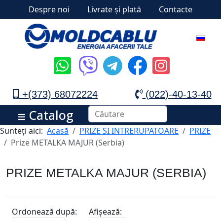
Despre noi
Livrate și plată
Contacte
+(373) 68072224
(022)-40-13-40
Catalog
Sunteți aici:
Acasă
PRIZE SI INTRERUPATOARE
PRIZE
Prize METALKA MAJUR (Serbia)
PRIZE METALKA MAJUR (SERBIA)
Ordonează după:
Afișează: