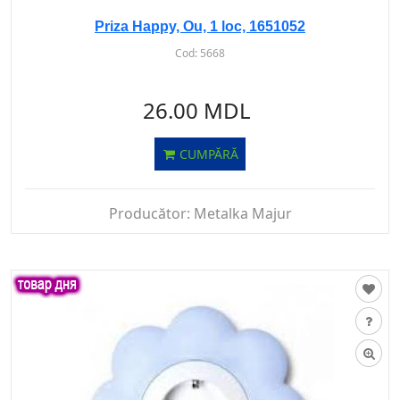
Priza Happy, Ou, 1 loc, 1651052
Cod:
5668
26.00 MDL
CUMPĂRĂ
Producător:
Metalka Majur