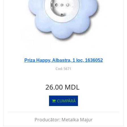
Priza Happy, Albastra, 1 loc, 1636052
Cod:
5671
26.00 MDL
CUMPĂRĂ
Producător:
Metalka Majur