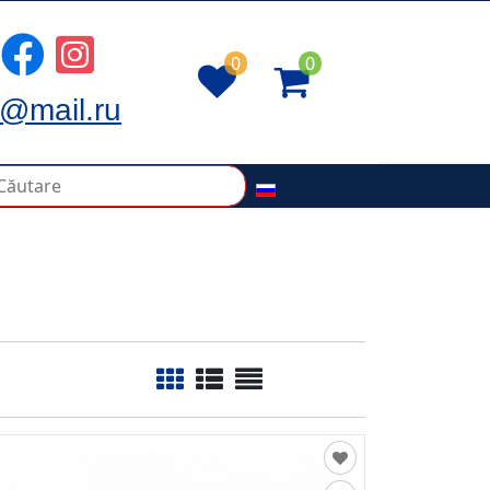
0
0
@mail.ru