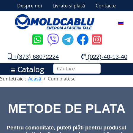
Despre noi
Livrate și plată
Contacte
+(373) 68072224
(022)-40-13-40
Catalog
Sunteți aici:
Acasă
Cum platesc
METODE DE PLATA
Pentru comoditate, puteți plăti pentru produsul