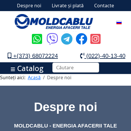
Despre noi
Livrate și plată
Contacte
+(373) 68072224
(022)-40-13-40
Catalog
Sunteți aici:
Acasă
Despre noi
Despre noi
MOLDCABLU - ENERGIA AFACERII TALE