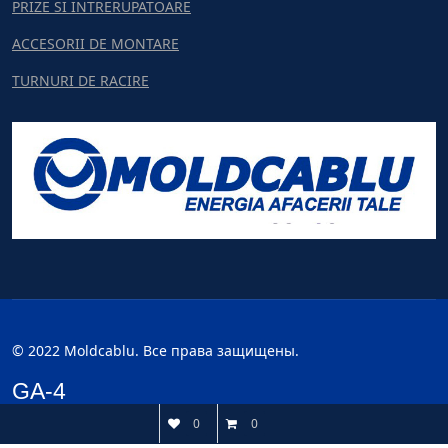
PRIZE SI INTRERUPATOARE
ACCESORII DE MONTARE
TURNURI DE RACIRE
© 2022 Moldcablu. Все права защищены.
GA-4
0
0