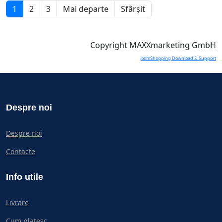
1
2
3
Mai departe
Sfârșit
Copyright MAXXmarketing GmbH
JoomShopping Download & Support
Despre noi
Despre noi
Contacte
Info utile
Livrare
Cum platesc