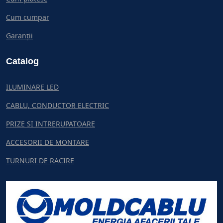
Cum cumpar
Garanții
Catalog
ILUMINARE LED
CABLU, CONDUCTOR ELECTRIC
PRIZE SI INTRERUPATOARE
ACCESORII DE MONTARE
TURNURI DE RACIRE