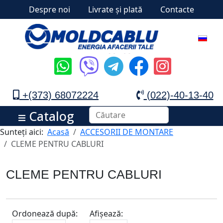
Despre noi
Livrate și plată
Contacte
+(373) 68072224
(022)-40-13-40
Catalog
Sunteți aici:
Acasă
ACCESORII DE MONTARE
CLEME PENTRU CABLURI
CLEME PENTRU CABLURI
Ordonează după:
Afișează: