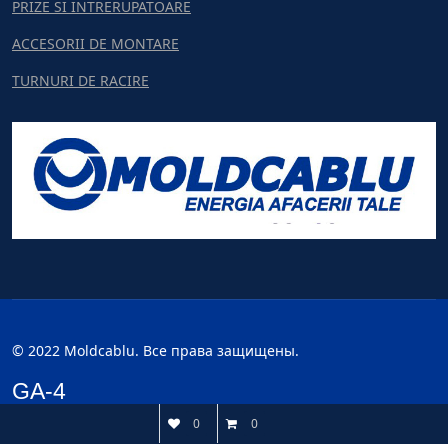
PRIZE SI INTRERUPATOARE
ACCESORII DE MONTARE
TURNURI DE RACIRE
© 2022 Moldcablu. Все права защищены.
GA-4
0
0