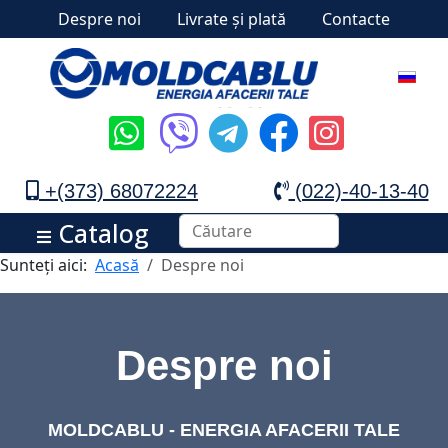
Despre noi
Livrate și plată
Contacte
+(373) 68072224
(022)-40-13-40
Catalog
Sunteți aici:
Acasă
Despre noi
Despre noi
MOLDCABLU - ENERGIA AFACERII TALE