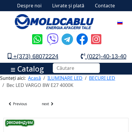
Despre noi
Livrate și plată
Contacte
+(373) 68072224
(022)-40-13-40
Catalog
Sunteți aici:
Acasă
ILUMINARE LED
BECURI LED
Bec LED VARGO 8W E27 4000K
Previous
next