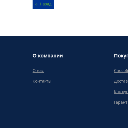
О компании
Поку
О нас
Спосо
Контакты
Достав
Как ку
Гарант