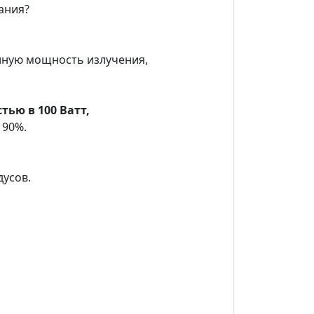
ания?
лную мощность излучения,
ью в 100 Ватт,
 90%.
дусов.