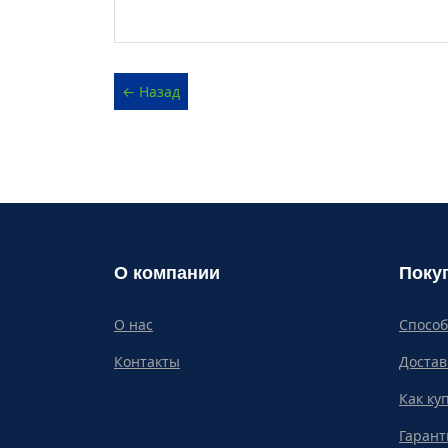
О компании
Поку
О нас
Спосо
Контакты
Достав
Как ку
Гарант