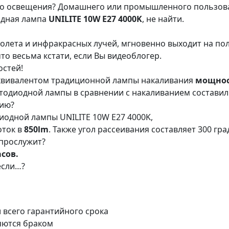
ого освещения? Домашнего или промышленного пользов
одная лампа
UNILITE 10W E27 4000K
, не найти.
олета и инфракрасных лучей, мгновенно выходит на по
то весьма кстати, если Вы видеоблогер.
остей!
эквивалентом традиционной лампы накаливания
мощност
етодиодной лампы в сравнении с накаливанием составил
нию?
одной лампы UNILITE 10W E27 4000K,
оток в
850lm
. Также угол рассеивания составляет 300 гра
 прослужит?
сов.
 если…?
 всего гарантийного срока
яются браком