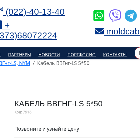
(022)-40-13-40
+
moldcab
(373)68072224
Я
ПАРТНЕРЫ
НОВОСТИ
ПОРТФОЛИО
КОНТАКТЫ
ВВГнг-LS, NYM
Кабель ВВГнг-LS 5*50
КАБЕЛЬ ВВГНГ-LS 5*50
Код:
7916
Позвоните и узнайте цену