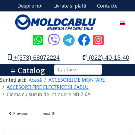
Despre noi
Livrate și plată
Contacte
+(373) 68072224
(022)-40-13-40
Catalog
Sunteți aici:
Acasă
ACCESORII DE MONTARE
ACCESORII FIRE ELECTRICE SI CABLU
Clema cu șurub de intindere NB-2-6A
Previous
next