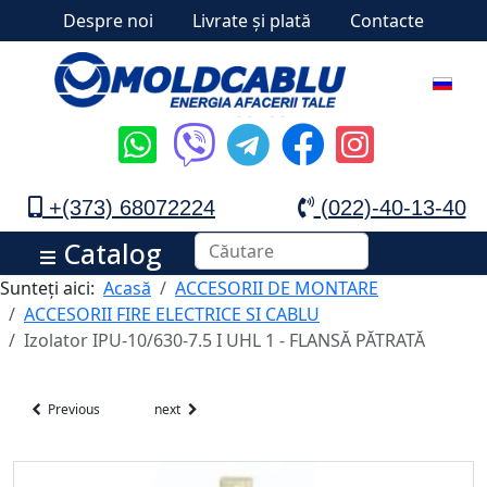
Despre noi
Livrate și plată
Contacte
+(373) 68072224
(022)-40-13-40
Catalog
Sunteți aici:
Acasă
ACCESORII DE MONTARE
ACCESORII FIRE ELECTRICE SI CABLU
Izolator IPU-10/630-7.5 I UHL 1 - FLANSĂ PĂTRATĂ
Previous
next