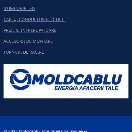
ILUMINARE LED
CABLU, CONDUCTOR ELECTRIC
PRIZE SI INTRERUPATOARE
ACCESORII DE MONTARE
TURNURI DE RACIRE
© 2022 Moldcablu. Все права защищены.