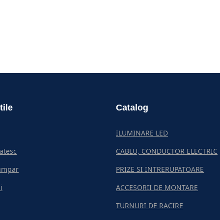
tile
Catalog
ILUMINARE LED
atesc
CABLU, CONDUCTOR ELECTRIC
umpar
PRIZE SI INTRERUPATOARE
i
ACCESORII DE MONTARE
TURNURI DE RACIRE