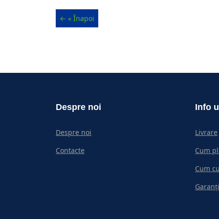
Despre noi
Info u
Despre noi
Livrare
Contacte
Cum pl
Cum c
Garanți