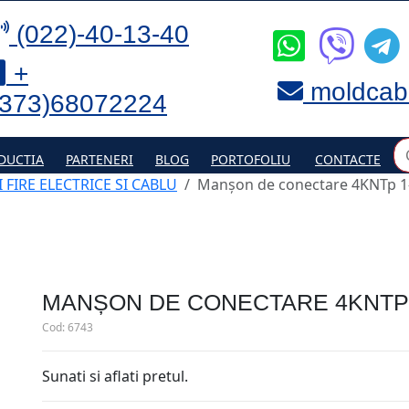
(022)-40-13-40
+
moldcab
(373)68072224
DUCTIA
PARTENERI
BLOG
PORTOFOLIU
CONTACTE
 FIRE ELECTRICE SI CABLU
Manșon de conectare 4KNTp 1
MANȘON DE CONECTARE 4KNTP 
Cod:
6743
Sunati si aflati pretul.