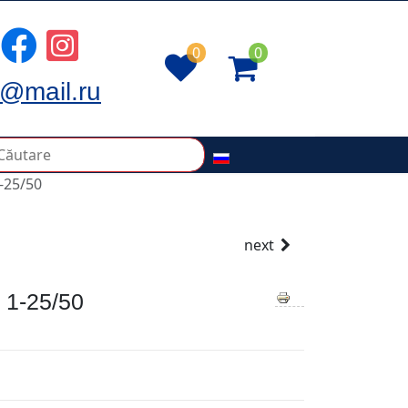
0
0
@mail.ru
-25/50
next
1-25/50