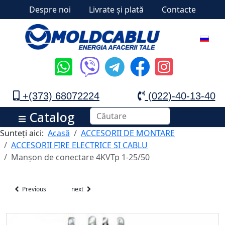
Despre noi
Livrate și plată
Contacte
+(373) 68072224
(022)-40-13-40
Catalog
Sunteți aici:
Acasă
ACCESORII DE MONTARE
ACCESORII FIRE ELECTRICE SI CABLU
Manșon de conectare 4KVTp 1-25/50
Previous
next