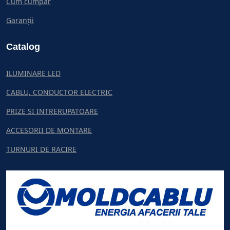
Cum cumpar
Garanții
Catalog
ILUMINARE LED
CABLU, CONDUCTOR ELECTRIC
PRIZE SI INTRERUPATOARE
ACCESORII DE MONTARE
TURNURI DE RACIRE