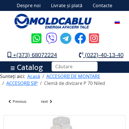
Despre noi
Livrate și plată
Contacte
+(373) 68072224
(022)-40-13-40
Catalog
Sunteți aici:
Acasă
ACCESORII DE MONTARE
ACCESORII SIP
Clemă de divizare P 70 Niled
Previous
next