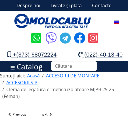
Despre noi
Livrate și plată
Contacte
+(373) 68072224
(022)-40-13-40
Catalog
Sunteți aici:
Acasă
ACCESORII DE MONTARE
ACCESORII SIP
Clema de legatura ermetica izolatoare MJPB 25-25
(Feman)
Previous
next