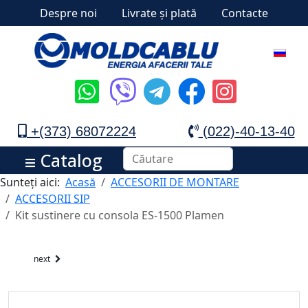
Despre noi
Livrate și plată
Contacte
+(373) 68072224
(022)-40-13-40
Catalog
Sunteți aici:
Acasă
ACCESORII DE MONTARE
ACCESORII SIP
Kit sustinere cu consola ES-1500 Plamen
next