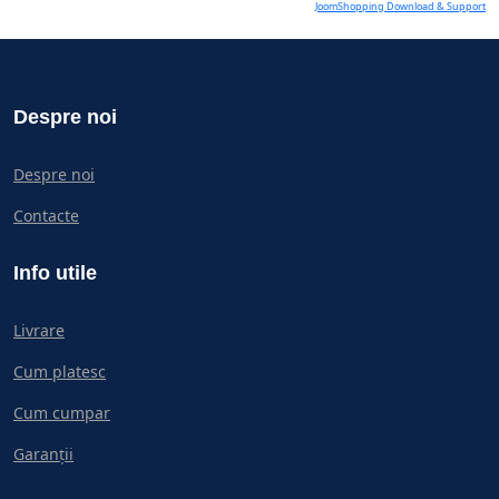
JoomShopping Download & Support
Despre noi
Despre noi
Contacte
Info utile
Livrare
Cum platesc
Cum cumpar
Garanții