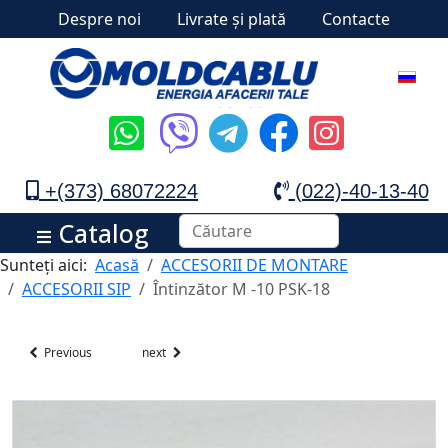
Despre noi
Livrate și plată
Contacte
+(373) 68072224
(022)-40-13-40
Catalog
Sunteți aici:
Acasă
ACCESORII DE MONTARE
ACCESORII SIP
Întinzător M -10 PSK-18
Previous
next