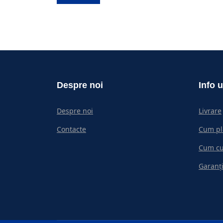
Despre noi
Info u
Despre noi
Livrare
Contacte
Cum pl
Cum c
Garanți