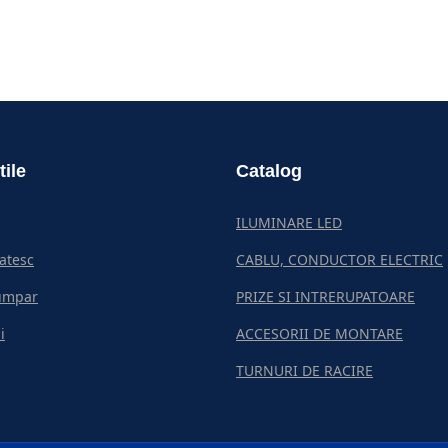
tile
Catalog
ILUMINARE LED
atesc
CABLU, CONDUCTOR ELECTRIC
umpar
PRIZE SI INTRERUPATOARE
i
ACCESORII DE MONTARE
TURNURI DE RACIRE