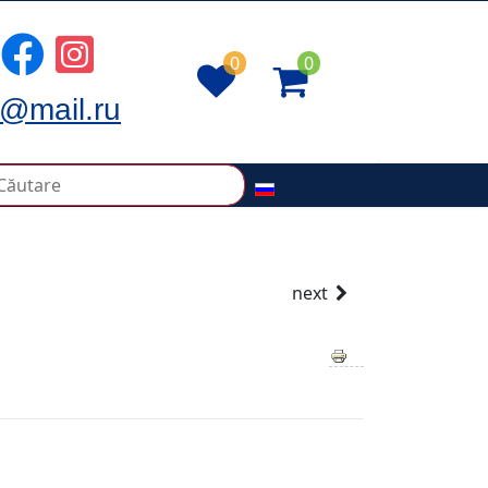
0
0
@mail.ru
next