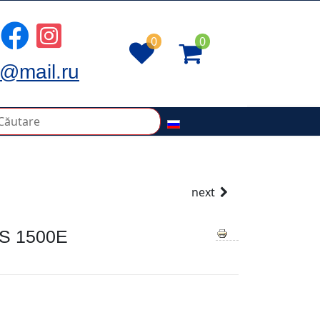
0
0
@mail.ru
next
S 1500E