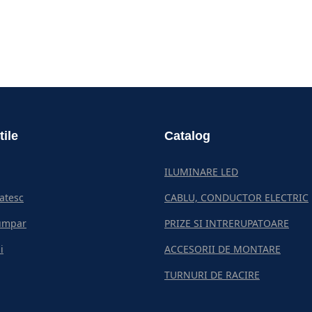
tile
Catalog
ILUMINARE LED
atesc
CABLU, CONDUCTOR ELECTRIC
umpar
PRIZE SI INTRERUPATOARE
i
ACCESORII DE MONTARE
TURNURI DE RACIRE