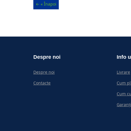
Despre noi
Info u
Despre noi
Livrare
Contacte
Cum pl
Cum c
Garanți