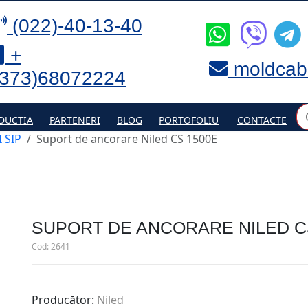
(022)-40-13-40
+
moldcab
(373)68072224
DUCTIA
PARTENERI
BLOG
PORTOFOLIU
CONTACTE
 SIP
Suport de ancorare Niled CS 1500E
SUPORT DE ANCORARE NILED C
Cod:
2641
Producător:
Niled