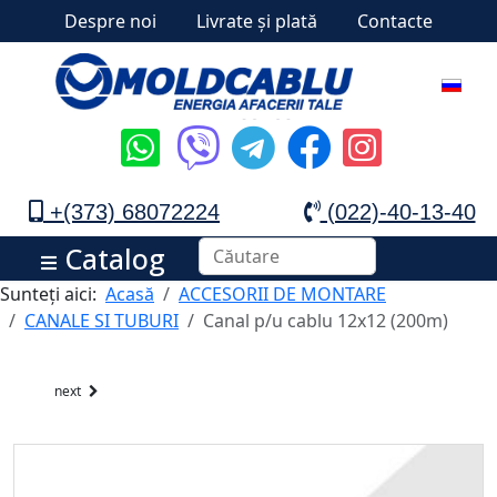
Despre noi
Livrate și plată
Contacte
+(373) 68072224
(022)-40-13-40
Catalog
Sunteți aici:
Acasă
ACCESORII DE MONTARE
CANALE SI TUBURI
Canal p/u cablu 12x12 (200m)
next