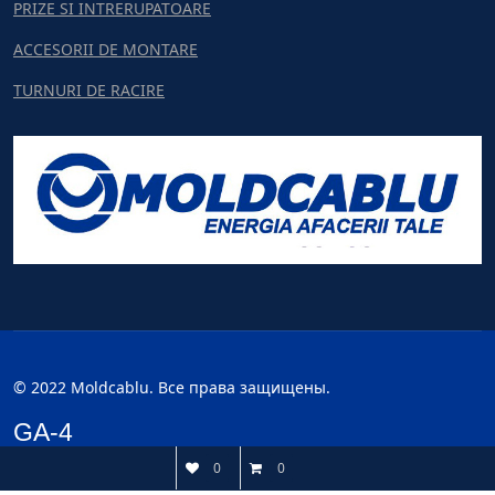
PRIZE SI INTRERUPATOARE
ACCESORII DE MONTARE
TURNURI DE RACIRE
© 2022 Moldcablu. Все права защищены.
GA-4
0
0