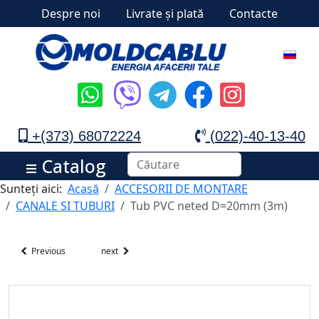
Despre noi
Livrate și plată
Contacte
+(373) 68072224
(022)-40-13-40
Catalog
Sunteți aici:
Acasă
ACCESORII DE MONTARE
CANALE SI TUBURI
Tub PVC neted D=20mm (3m)
Previous
next