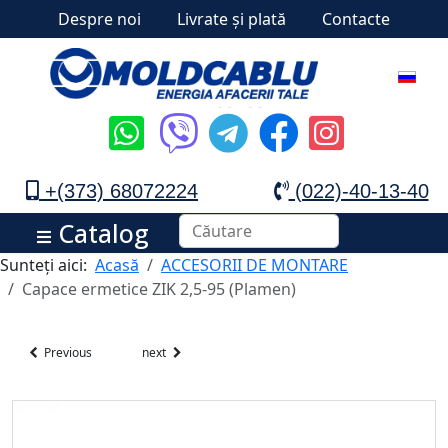
Despre noi
Livrate și plată
Contacte
+(373) 68072224
(022)-40-13-40
Catalog
Sunteți aici:
Acasă
ACCESORII DE MONTARE
Capace ermetice ZIK 2,5-95 (Plamen)
Previous
next