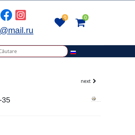
0
0
@mail.ru
next
-35