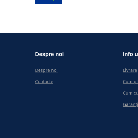
Despre noi
Info u
Despre noi
Livrare
Contacte
Cum pl
Cum c
Garanți