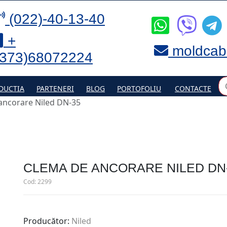
(022)-40-13-40
+
moldcab
(373)68072224
DUCTIA
PARTENERI
BLOG
PORTOFOLIU
CONTACTE
ancorare Niled DN-35
CLEMA DE ANCORARE NILED DN
Cod:
2299
Producător:
Niled