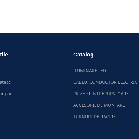
tile
Catalog
ILUMINARE LED
atesc
CABLU, CONDUCTOR ELECTRIC
umpar
PRIZE SI INTRERUPATOARE
i
ACCESORII DE MONTARE
TURNURI DE RACIRE