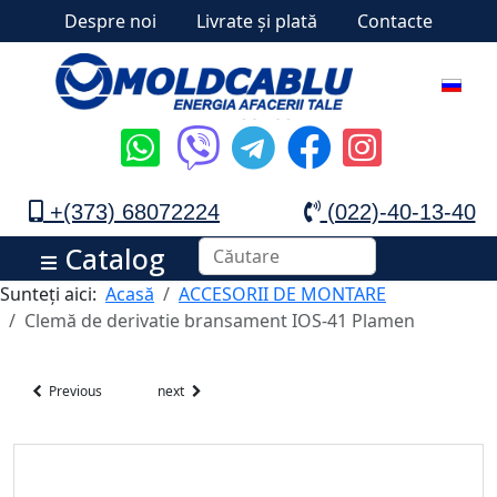
Despre noi
Livrate și plată
Contacte
+(373) 68072224
(022)-40-13-40
Catalog
Sunteți aici:
Acasă
ACCESORII DE MONTARE
Clemă de derivatie bransament IOS-41 Plamen
Previous
next